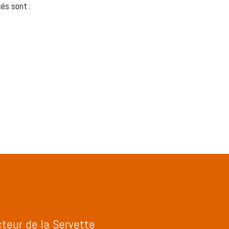
és sont :
teur de la Servette