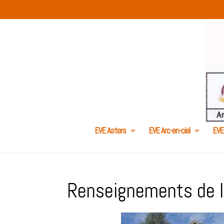
EVE Asters
EVE Arc-en-ciel
EVE
Renseignements de l