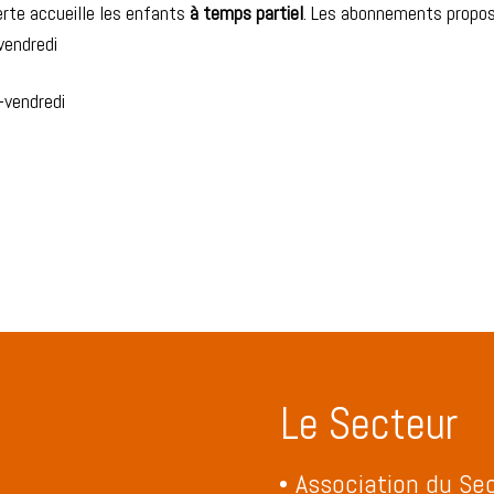
erte accueille les enfants
à
temps partiel
. Les abonnements propos
-vendredi
i-vendredi
Le Secteur
Association du Sec