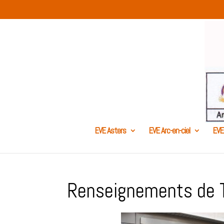
EVE Asters
EVE Arc-en-ciel
EVE
Renseignements de 