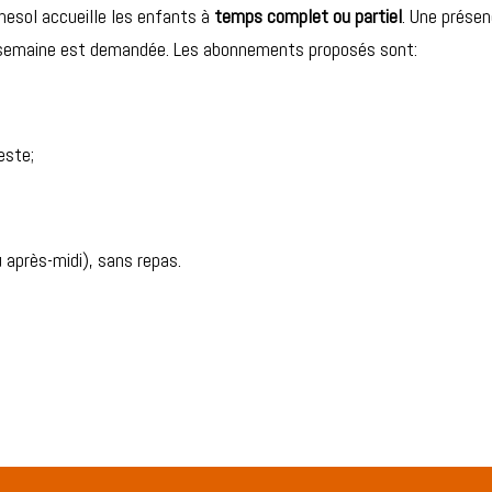
nesol accueille les enfants à
temps complet ou partiel
. Une prése
r semaine est demandée. Les abonnements proposés sont:
este;
 après-midi), sans repas.